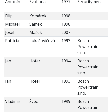
Antonín
Svoboda
1977
Securitymen
Filip
Komárek
1998
Michael
Samek
1998
Josef
Mašek
2007
Patrícia
Lukačovičová
1993
Bosch
Powertrain
s.r.o.
Jan
Höfer
1994
Bosch
Powertrain
s.r.o.
Jan
Höfer
1993
Bosch
Powertrain
s.r.o.
Vladimír
Švec
1999
Bosch
Powertrain