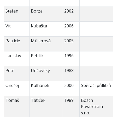
Štefan
Borza
2002
Vít
Kubašta
2006
Patricie
Müllerová
2005
Ladislav
Petrlík
1996
Petr
Unčovský
1988
Ondřej
Kulhánek
2000
Sběrači půllitrů
Tomáš
Tatíček
1989
Bosch
Powertrain
s.r.o.