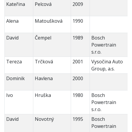
Kateřina
Pelcová
2009
Alena
Matoušková
1990
David
Čempel
1989
Bosch
Powertrain
s.r.o.
Tereza
Trčková
2001
Vysočina Auto
Group, a.s.
Dominik
Havlena
2000
Ivo
Hruška
1980
Bosch
Powertrain
s.r.o.
David
Novotný
1995
Bosch
Powertrain