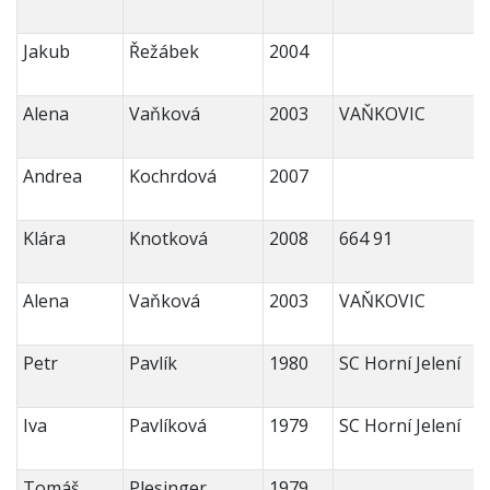
Jakub
Řežábek
2004
Alena
Vaňková
2003
VAŇKOVIC
Andrea
Kochrdová
2007
Klára
Knotková
2008
664 91
Alena
Vaňková
2003
VAŇKOVIC
Petr
Pavlík
1980
SC Horní Jelení
Iva
Pavlíková
1979
SC Horní Jelení
Tomáš
Plesinger
1979