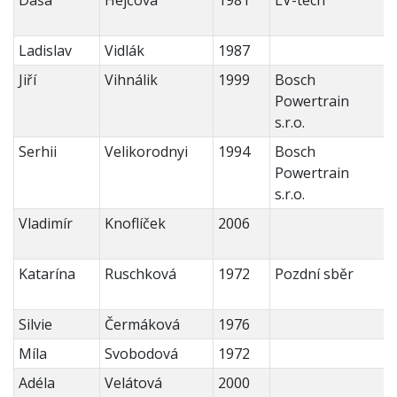
Dáša
Hejčová
1981
LV-tech
Ladislav
Vidlák
1987
Jiří
Vihnálik
1999
Bosch
Powertrain
s.r.o.
Serhii
Velikorodnyi
1994
Bosch
Powertrain
s.r.o.
Vladimír
Knoflíček
2006
Katarína
Ruschková
1972
Pozdní sběr
Silvie
Čermáková
1976
Míla
Svobodová
1972
Adéla
Velátová
2000