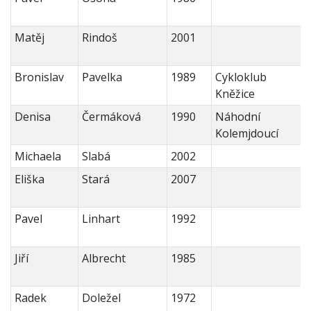
Matěj
Rindoš
2001
Bronislav
Pavelka
1989
Cykloklub
Kněžice
Denisa
Čermáková
1990
Náhodní
Kolemjdoucí
Michaela
Slabá
2002
Eliška
Stará
2007
Pavel
Linhart
1992
Jiří
Albrecht
1985
Radek
Doležel
1972