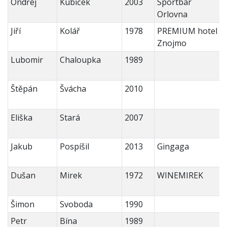
Ondřej
Kubíček
2003
Sportbar
Orlovna
Jiří
Kolář
1978
PREMIUM hotel
Znojmo
Lubomir
Chaloupka
1989
Štěpán
Švácha
2010
Eliška
Stará
2007
Jakub
Pospíšil
2013
Gingaga
Dušan
Mirek
1972
WINEMIREK
Šimon
Svoboda
1990
Petr
Bína
1989