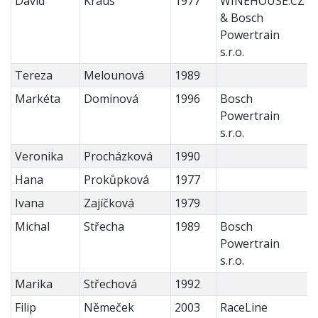
David
Kraus
1977
WINEHOUSE.CZ
& Bosch
Powertrain
s.r.o.
Tereza
Melounová
1989
Markéta
Dominová
1996
Bosch
Powertrain
s.r.o.
Veronika
Procházková
1990
Hana
Prokůpková
1977
Ivana
Zajíčková
1979
Michal
Střecha
1989
Bosch
Powertrain
s.r.o.
Marika
Střechová
1992
Filip
Němeček
2003
RaceLine