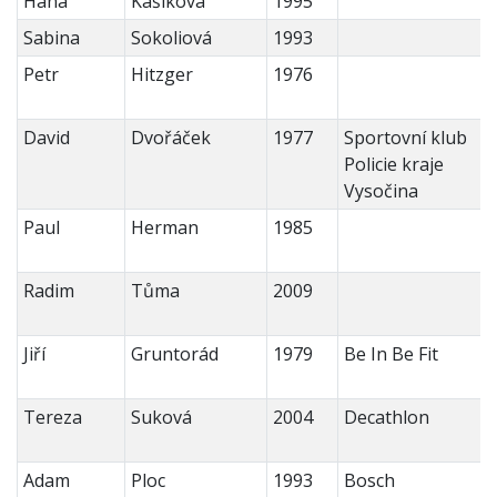
Hana
Kašíková
1995
Sabina
Sokoliová
1993
Petr
Hitzger
1976
David
Dvořáček
1977
Sportovní klub
Policie kraje
Vysočina
Paul
Herman
1985
Radim
Tůma
2009
Jiří
Gruntorád
1979
Be In Be Fit
Tereza
Suková
2004
Decathlon
Adam
Ploc
1993
Bosch