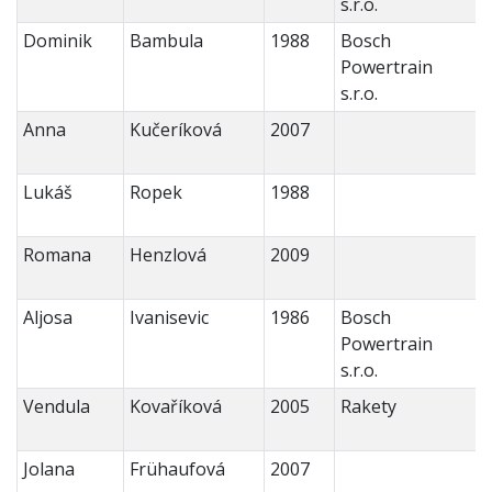
s.r.o.
Dominik
Bambula
1988
Bosch
Powertrain
s.r.o.
Anna
Kučeríková
2007
Lukáš
Ropek
1988
Romana
Henzlová
2009
Aljosa
Ivanisevic
1986
Bosch
Powertrain
s.r.o.
Vendula
Kovaříková
2005
Rakety
Jolana
Frühaufová
2007