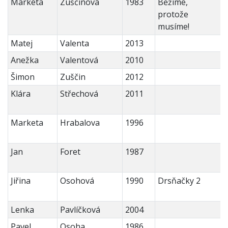
Markéta
Zuščinová
1983
Běžíme,
protože
musíme!
Matej
Valenta
2013
Anežka
Valentová
2010
Šimon
Zuščin
2012
Klára
Střechová
2011
Marketa
Hrabalova
1996
Jan
Foret
1987
Jiřina
Osohová
1990
Drsňačky 2
Lenka
Pavlíčková
2004
Pavel
Osoha
1986