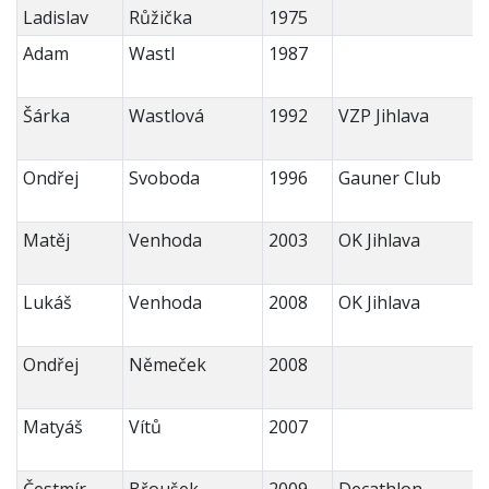
Ladislav
Růžička
1975
Adam
Wastl
1987
Šárka
Wastlová
1992
VZP Jihlava
Ondřej
Svoboda
1996
Gauner Club
Matěj
Venhoda
2003
OK Jihlava
Lukáš
Venhoda
2008
OK Jihlava
Ondřej
Němeček
2008
Matyáš
Vítů
2007