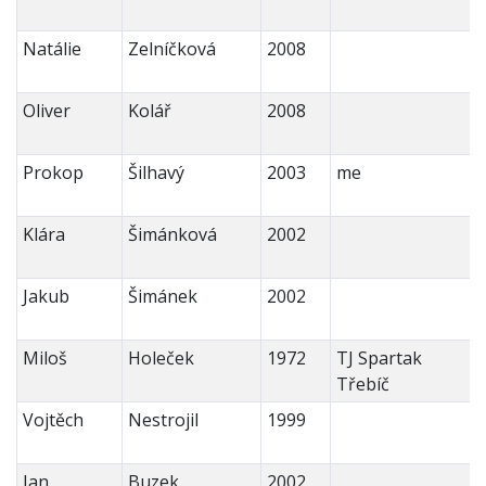
Natálie
Zelníčková
2008
Oliver
Kolář
2008
Prokop
Šilhavý
2003
me
Klára
Šimánková
2002
Jakub
Šimánek
2002
Miloš
Holeček
1972
TJ Spartak
Třebíč
Vojtěch
Nestrojil
1999
Jan
Buzek
2002