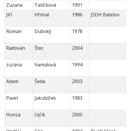
Zuzana
Tatíčková
1991
Jiří
Hřímal
1986
JSDH Batelov
Roman
Dubský
1978
Radovan
Štec
2004
zuzana
hamalová
1994
Adam
Šeda
2003
Pavel
Jakubíček
1983
Honza
Ujčík
2000