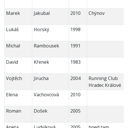
Marek
Jakubal
2010
Chýnov
Lukáš
Horský
1998
Michal
Rambousek
1991
David
Křenek
1983
Vojtěch
Jirucha
2004
Running Club
Hradec Králové
Elena
Vachovcová
2010
Roman
Došek
2005
Aneta
Ludvíková
2005
hned tam