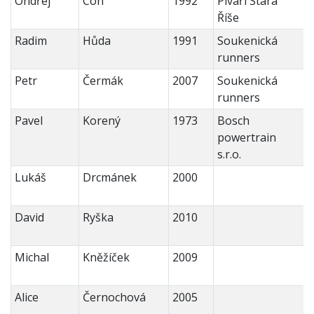
Ondřej
Cón
1992
Pivaři Stará
Říše
Radim
Hůda
1991
Soukenická
runners
Petr
Čermák
2007
Soukenická
runners
Pavel
Korený
1973
Bosch
powertrain
s.r.o.
Lukáš
Drcmánek
2000
David
Ryška
2010
Michal
Kněžíček
2009
Alice
Černochová
2005