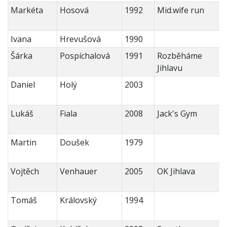
Markéta
Hosová
1992
Mid.wife run
Ivana
Hrevušová
1990
Šárka
Pospíchalová
1991
Rozběháme
Jihlavu
Daniel
Holý
2003
Lukáš
Fiala
2008
Jack's Gym
Martin
Doušek
1979
Vojtěch
Venhauer
2005
OK Jihlava
Tomáš
Královský
1994