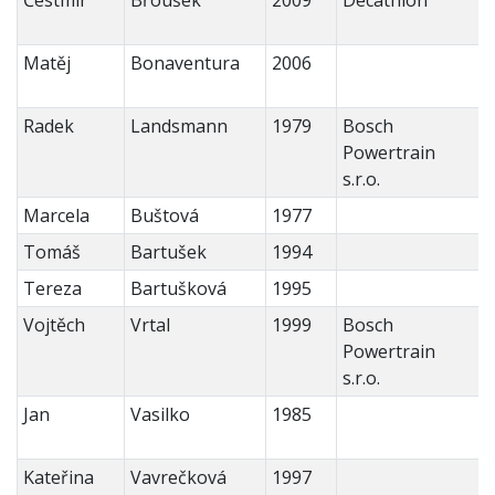
Čestmír
Břoušek
2009
Decathlon
Matěj
Bonaventura
2006
Radek
Landsmann
1979
Bosch
Powertrain
s.r.o.
Marcela
Buštová
1977
Tomáš
Bartušek
1994
Tereza
Bartušková
1995
Vojtěch
Vrtal
1999
Bosch
Powertrain
s.r.o.
Jan
Vasilko
1985
Kateřina
Vavrečková
1997