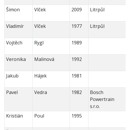
Šimon
Vlček
2009
Litrpůl
Vladimír
Vlček
1977
Litrpůl
Vojtěch
Rygl
1989
Veronika
Malinová
1992
Jakub
Hájek
1981
Pavel
Vedra
1982
Bosch
Powertrain
s.r.o.
Kristián
Poul
1995