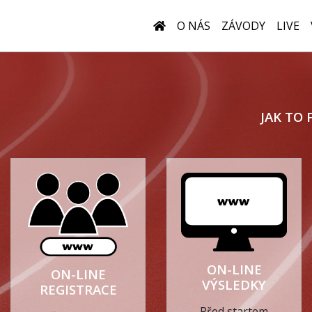
O NÁS
ZÁVODY
LIVE
JAK TO 
ON-LINE
ON-LINE
VÝSLEDKY
REGISTRACE
Před startem