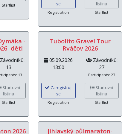
se
listina
Startlist
Registration
Startlist
Dymáka -
Tubolito Gravel Tour
26 -děti
Rváčov 2026
Závodníků:
05.09.2026
Závodníků:
13
13:00
27
rticipants: 13
Participants: 27
Startovní
Zaregistruj
Startovní
listina
se
listina
Startlist
Registration
Startlist
aton 2026
Jihlavský půlmaraton-