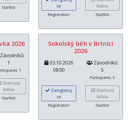
se
listina
Startlist
Registration
Startlist
vka 2026
Sokolský běh v Brtnici
2026
Závodníků:
1
03.10.2026
Závodníků:
08:00
5
rticipants: 1
Participants: 5
Startovní
listina
Zaregistruj
Startovní
se
listina
Startlist
Registration
Startlist