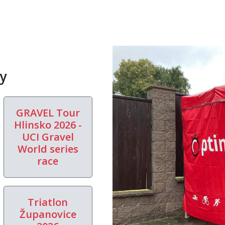
y
GRAVEL Tour
Hlinsko 2026 -
UCI Gravel
World series
race
Triatlon
Županovice