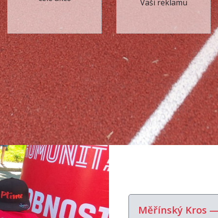
Vaši reklamu
Měřínský Kros 