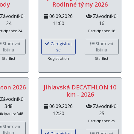
vody
Rodinné týmy 2026
Závodníků:
06.09.2026
Závodníků:
24
11:00
16
rticipants: 24
Participants: 16
Startovní
Zaregistruj
Startovní
listina
se
listina
Startlist
Registration
Startlist
aton 2026
Jihlavská DECATHLON 10
km - 2026
Závodníků:
348
06.09.2026
Závodníků:
12:20
25
ticipants: 348
Participants: 25
Startovní
listina
Zaregistruj
Startovní