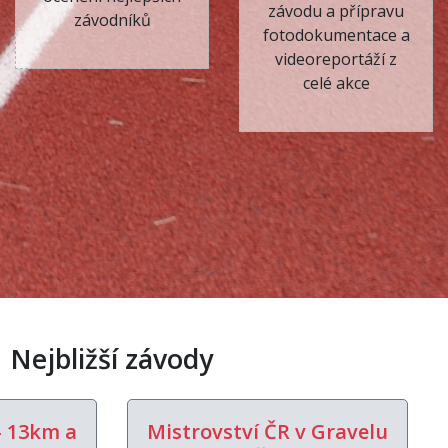
závodu a přípravu
závodníků
fotodokumentace a
videoreportáží z
celé akce
Nejbližší závody
— 13km a
Mistrovství ČR v Gravelu