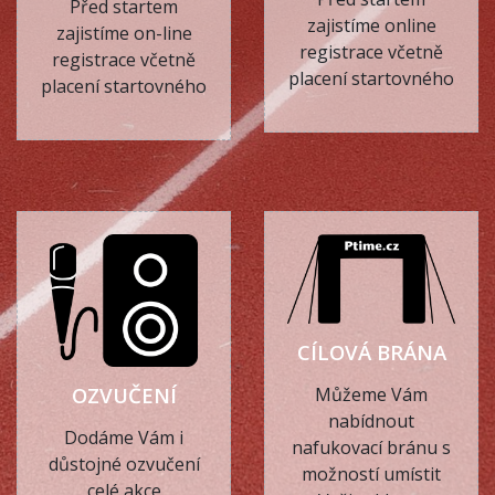
Před startem
zajistíme online
zajistíme on-line
registrace včetně
registrace včetně
placení startovného
placení startovného
CÍLOVÁ BRÁNA
OZVUČENÍ
Můžeme Vám
nabídnout
Dodáme Vám i
nafukovací bránu s
důstojné ozvučení
možností umístit
celé akce