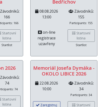
a
Bedřichov
Závodníků:
08.08.2026
Závodníků:
166
13:00
155
ticipants: 166
Participants: 155
on-line
Startovní
Startovní
registrace
listina
listina
uzavřeny
Startlist
Startlist
on 2026
Memoriál Josefa Dymáka -
OKOLO LIBICE 2026
Závodníků:
74
22.08.2026
Závodníků:
10:00
34
rticipants: 74
Participants: 34
Startovní
listina
Zaregistruj
Startovní