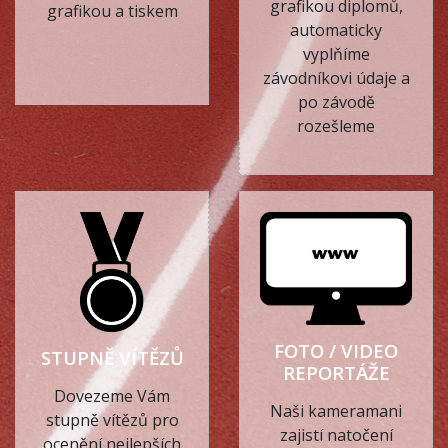
grafikou diplomů,
grafikou a tiskem
automaticky
vyplňíme
závodníkovi údaje a
po závodě
rozešleme
FOTO / VIDEO
STUPNĚ VÍTĚZŮ
REPORTÁŽE
Dovezeme Vám
Naši kameramani
stupně vítězů pro
zajistí natočení
ocenění nejlepších