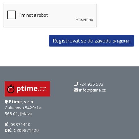
Registrovat se do závodu
(Register)
724 935 533
info@ptime.cz
Ptime, s.r.o.
Chlumova 5429/1a
568 01, Jihlava
IČ
: 09871420
DIČ
: CZ09871420