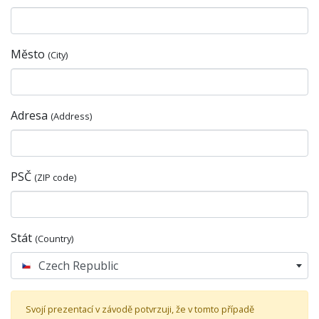
Město
(City)
Adresa
(Address)
PSČ
(ZIP code)
Stát
(Country)
Czech Republic
Svojí prezentací v závodě potvrzuji, že v tomto případě