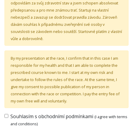
odpovídám za svůj zdravotní stav a jsem schopen absolvovat
předepsanou a pro mne známou trať. Startuji na vlastní
nebezpečí a zavazuji se dodržovat pravidla závodu. Zároveň
dávám souhlas k případnému zveřejnění své osoby v
souvislosti se závodem nebo soutěží. Startovné platím z vlastní
vůle a dobrovolně.
By my presentation at the race, I confirm that in this case I am
responsible for my health and that I am able to complete the
prescribed course known to me. I start at my own risk and
undertake to follow the rules of the race. At the same time, I
give my consent to possible publication of my person in
connection with the race or competition. I pay the entry fee of
my own free will and voluntarily.
Souhlasím s
obchodnímí podmínkami
(I agree with terms
and conditions)